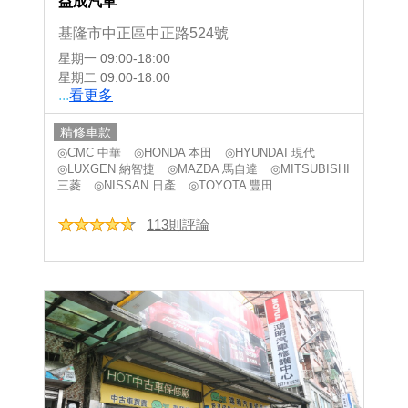
益成汽車
基隆市中正區中正路524號
星期一
09:00-18:00
星期二
09:00-18:00
...
看更多
精修車款
◎CMC 中華
◎HONDA 本田
◎HYUNDAI 現代
◎LUXGEN 納智捷
◎MAZDA 馬自達
◎MITSUBISHI
三菱
◎NISSAN 日產
◎TOYOTA 豐田
113則評論