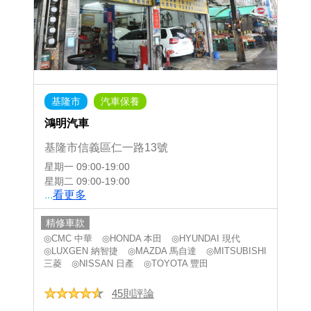
基隆市
汽車保養
鴻明汽車
基隆市信義區仁一路13號
星期一
09:00-19:00
星期二
09:00-19:00
...
看更多
精修車款
◎CMC 中華
◎HONDA 本田
◎HYUNDAI 現代
◎LUXGEN 納智捷
◎MAZDA 馬自達
◎MITSUBISHI
三菱
◎NISSAN 日產
◎TOYOTA 豐田
45則評論