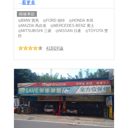
...
看更多
精修車款
◎BMW 寶馬
◎FORD 福特
◎HONDA 本田
◎MAZDA 馬自達
◎MERCEDES-BENZ 賓士
◎MITSUBISHI 三菱
◎NISSAN 日產
◎TOYOTA 豐
田
41則評論