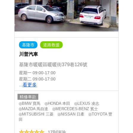
基隆市
道路救援
川普汽車
基隆市暖暖區暖暖街379巷126號
星期一
09:00-17:00
星期二
09:00-17:00
...
看更多
精修車款
◎BMW 寶馬
◎HONDA 本田
◎LEXUS 凌志
◎MAZDA 馬自達
◎MERCEDES-BENZ 賓士
◎MITSUBISHI 三菱
◎NISSAN 日產
◎TOYOTA 豐
田
17則評論