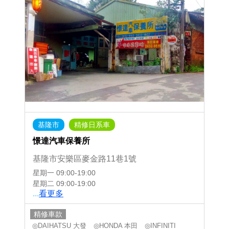
基隆市
精修日系車
憬達汽車保養所
基隆市安樂區麥金路11巷1號
星期一
09:00-19:00
星期二
09:00-19:00
...
看更多
精修車款
◎DAIHATSU 大發
◎HONDA 本田
◎INFINITI