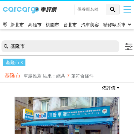
新北市
高雄市
桃園市
台北市
汽車美容
精修歐系車
基隆市
基隆市
基隆市
7
車廠推薦
結果：總共
筆符合條件
依評價