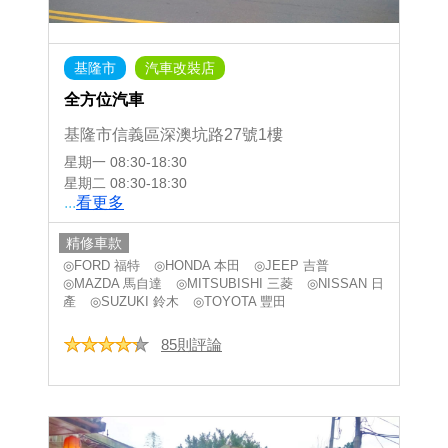
基隆市
汽車改裝店
全方位汽車
基隆市信義區深澳坑路27號1樓
星期一
08:30-18:30
星期二
08:30-18:30
...
看更多
精修車款
◎FORD 福特
◎HONDA 本田
◎JEEP 吉普
◎MAZDA 馬自達
◎MITSUBISHI 三菱
◎NISSAN 日
產
◎SUZUKI 鈴木
◎TOYOTA 豐田
85則評論