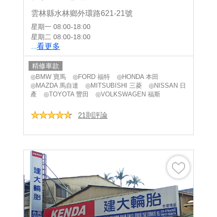
雲林縣水林鄉外環路621-21號
星期一
08:00-18:00
星期二
08:00-18:00
...
看更多
精修車款
◎BMW 寶馬
◎FORD 福特
◎HONDA 本田
◎MAZDA 馬自達
◎MITSUBISHI 三菱
◎NISSAN 日
產
◎TOYOTA 豐田
◎VOLKSWAGEN 福斯
21則評論