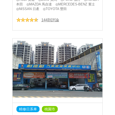
本田
◎MAZDA 馬自達
◎MERCEDES-BENZ 賓士
◎NISSAN 日產
◎TOYOTA 豐田
144則評論
精修日系車
桃園市