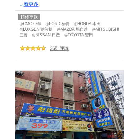
...
看更多
精修車款
◎CMC 中華
◎FORD 福特
◎HONDA 本田
◎LUXGEN 納智捷
◎MAZDA 馬自達
◎MITSUBISHI
三菱
◎NISSAN 日產
◎TOYOTA 豐田
36則評論