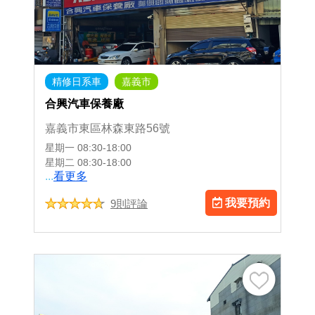
精修日系車
嘉義市
合興汽車保養廠
嘉義市東區林森東路56號
星期一
08:30-18:00
星期二
08:30-18:00
...
看更多
我要預約
9則評論