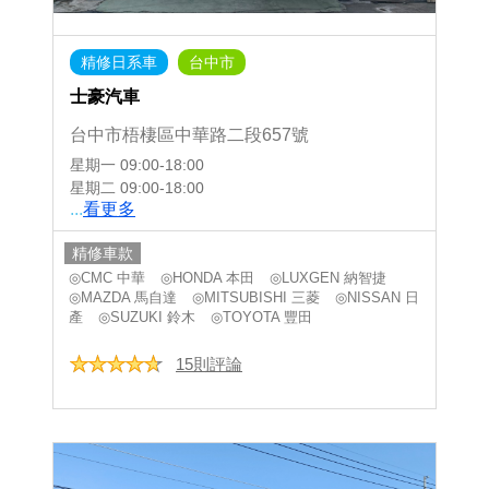
精修日系車
台中市
士豪汽車
台中市梧棲區中華路二段657號
星期一
09:00-18:00
星期二
09:00-18:00
...
看更多
精修車款
◎CMC 中華
◎HONDA 本田
◎LUXGEN 納智捷
◎MAZDA 馬自達
◎MITSUBISHI 三菱
◎NISSAN 日
產
◎SUZUKI 鈴木
◎TOYOTA 豐田
15則評論