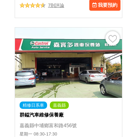
我要預約
7則評論
精修日系車
嘉義縣
群鎰汽車維修保養廠
嘉義縣中埔鄉富和路456號
星期一
08:30-17:30