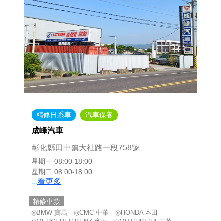
精修日系車
汽車保養
成峰汽車
彰化縣田中鎮大社路一段758號
星期一
08:00-18:00
星期二
08:00-18:00
...
看更多
精修車款
◎BMW 寶馬
◎CMC 中華
◎HONDA 本田