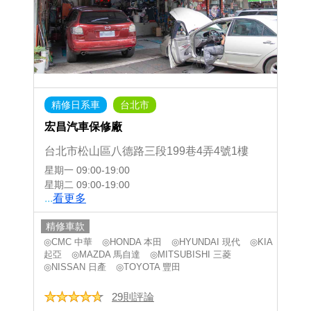
精修日系車
台北市
宏昌汽車保修廠
台北市松山區八德路三段199巷4弄4號1樓
星期一
09:00-19:00
星期二
09:00-19:00
...
看更多
精修車款
◎CMC 中華
◎HONDA 本田
◎HYUNDAI 現代
◎KIA
起亞
◎MAZDA 馬自達
◎MITSUBISHI 三菱
◎NISSAN 日產
◎TOYOTA 豐田
29則評論