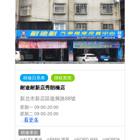
精修日系車
價格實惠
耐途耐新店秀朗橋店
新北市新店區復興路88號
星期一
09:00-20:00
星期二
09:00-20:00
...
看更多
精修車款
◎AUDI 奧迪
◎BMW 寶馬
◎FORD 福特
◎HONDA