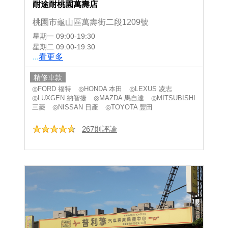
耐途耐桃園萬壽店
桃園市龜山區萬壽街二段1209號
星期一
09:00-19:30
星期二
09:00-19:30
...
看更多
精修車款
◎FORD 福特
◎HONDA 本田
◎LEXUS 凌志
◎LUXGEN 納智捷
◎MAZDA 馬自達
◎MITSUBISHI
三菱
◎NISSAN 日產
◎TOYOTA 豐田
267則評論