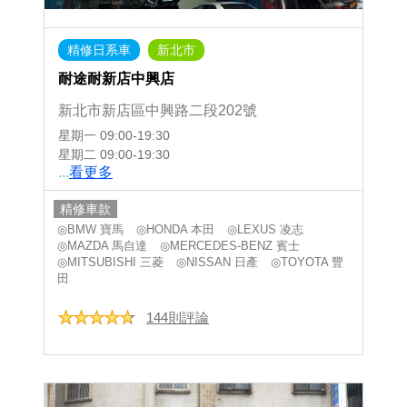
精修日系車
新北市
耐途耐新店中興店
新北市新店區中興路二段202號
星期一
09:00-19:30
星期二
09:00-19:30
...
看更多
精修車款
◎BMW 寶馬
◎HONDA 本田
◎LEXUS 凌志
◎MAZDA 馬自達
◎MERCEDES-BENZ 賓士
◎MITSUBISHI 三菱
◎NISSAN 日產
◎TOYOTA 豐
田
144則評論