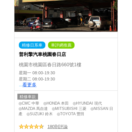
精修日系車
車評網推薦
普利擎汽車桃園春日店
桃園市桃園區春日路660號1樓
星期一
08:00-19:30
星期二
08:00-19:30
...
看更多
精修車款
◎CMC 中華
◎HONDA 本田
◎HYUNDAI 現代
◎MAZDA 馬自達
◎MITSUBISHI 三菱
◎NISSAN 日
產
◎SUZUKI 鈴木
◎TOYOTA 豐田
180則評論