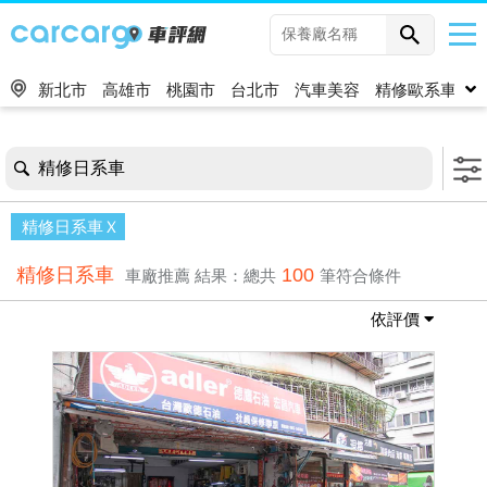
新北市
高雄市
桃園市
台北市
汽車美容
精修歐系車
精修日系車
精修日系車
精修日系車
100
車廠推薦
結果：總共
筆符合條件
依評價