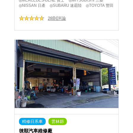
◎MERCEDES-BENZ 賓士
◎MITSUBISHI 三菱
◎NISSAN 日產
◎SUBARU 速霸陸
◎TOYOTA 豐田
28則評論
精修日系車
雲林縣
徠順汽車維修廠