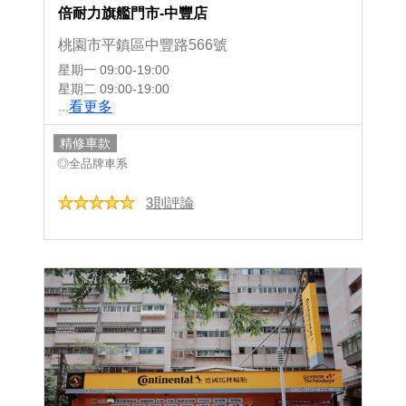
倍耐力旗艦門市-中豐店
桃園市平鎮區中豐路566號
星期一
09:00-19:00
星期二
09:00-19:00
...
看更多
精修車款
◎全品牌車系
3則評論