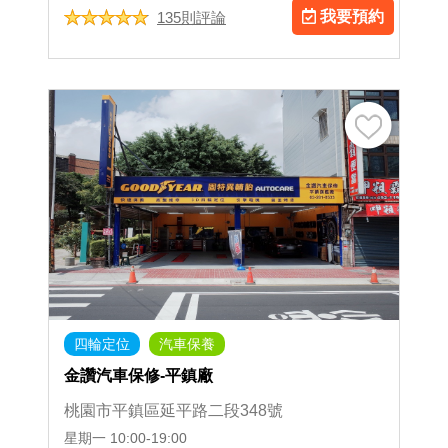
我要預約
135則評論
四輪定位
汽車保養
金讚汽車保修-平鎮廠
桃園市平鎮區延平路二段348號
星期一
10:00-19:00