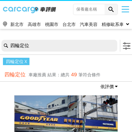
新北市
高雄市
桃園市
台北市
汽車美容
精修歐系車
四輪定位
四輪定位
四輪定位
49
車廠推薦
結果：總共
筆符合條件
依評價