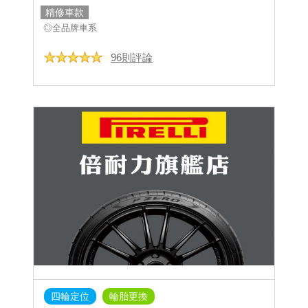
精修車款
◎全品牌車系
96則評論
四輪定位
輪胎更換