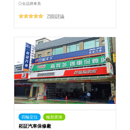
◎全品牌車系
79則評論
四輪定位
輪胎更換
崧証汽車保修廠