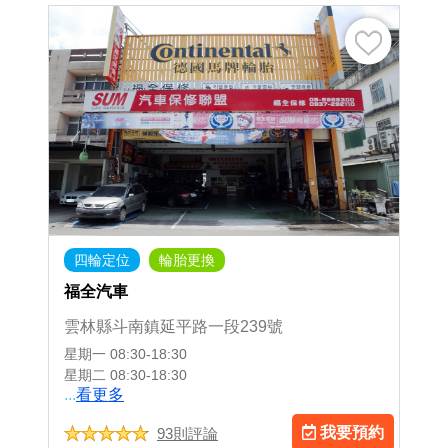
四輪定位
輪胎更換
福全汽車
雲林縣斗南鎮延平路一段239號
星期一
08:30-18:30
星期二
08:30-18:30
...
看更多
我要預約
93則評論