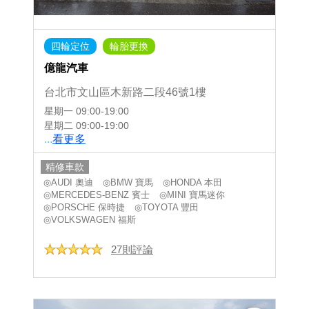
四輪定位
輪胎更換
億龍汽車
台北市文山區木新路二段46號1樓
星期一
09:00-19:00
星期二
09:00-19:00
...
看更多
精修車款
◎AUDI 奧迪
◎BMW 寶馬
◎HONDA 本田
◎MERCEDES-BENZ 賓士
◎MINI 寶馬迷你
◎PORSCHE 保時捷
◎TOYOTA 豐田
◎VOLKSWAGEN 福斯
27則評論