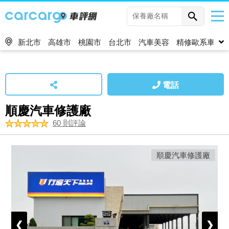
新北市
高雄市
桃園市
台北市
汽車美容
精修歐系車
電話
順慶汽車修護廠
60 則評論
順慶汽車修護廠
❮
❯