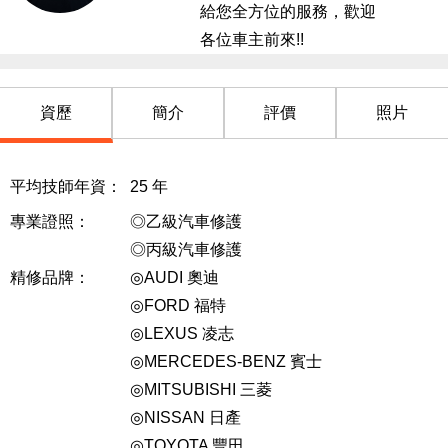
給您全方位的服務，歡迎
各位車主前來!!
資歷
簡介
評價
照片
平均技師年資：
25
年
專業證照：
◎乙級汽車修護
◎丙級汽車修護
精修品牌：
◎AUDI 奧迪
◎FORD 福特
◎LEXUS 凌志
◎MERCEDES-BENZ 賓士
◎MITSUBISHI 三菱
◎NISSAN 日產
◎TOYOTA 豐田