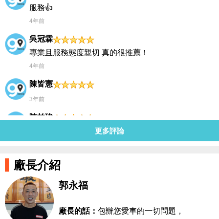
服務👍
4年前
吳冠霖
專業且服務態度親切 真的很推薦！
4年前
陳皆憲
3年前
陳柏瑋
更多評論
3年前
hao wu
廠長介紹
從入口看像豪宅的服務廠，老板一家都很客氣，CP值
高保養維修完，還會洗車+內部清潔+皮革保養，推薦
郭永福
給秀水/鹿港的親友們
4年前
廠長的話：
包辦您愛車的一切問題，