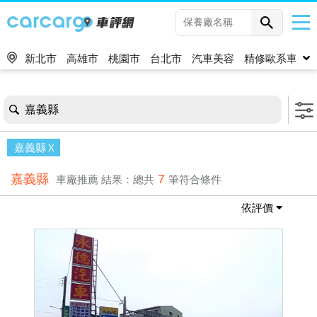
新北市
高雄市
桃園市
台北市
汽車美容
精修歐系車
嘉義縣
嘉義縣
嘉義縣
7
車廠推薦
結果：總共
筆符合條件
依評價