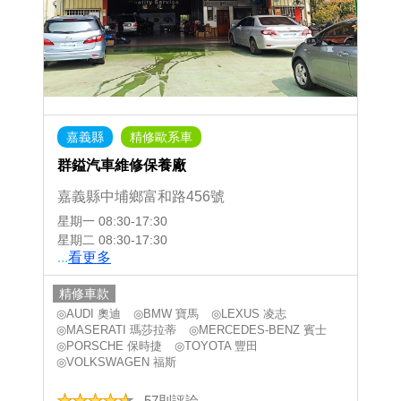
嘉義縣
精修歐系車
群鎰汽車維修保養廠
嘉義縣中埔鄉富和路456號
星期一
08:30-17:30
星期二
08:30-17:30
...
看更多
精修車款
◎AUDI 奧迪
◎BMW 寶馬
◎LEXUS 凌志
◎MASERATI 瑪莎拉蒂
◎MERCEDES-BENZ 賓士
◎PORSCHE 保時捷
◎TOYOTA 豐田
◎VOLKSWAGEN 福斯
57則評論