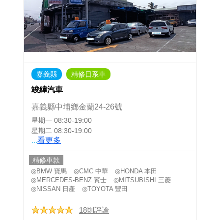
嘉義縣
精修日系車
竣緯汽車
嘉義縣中埔鄉金蘭24-26號
星期一
08:30-19:00
星期二
08:30-19:00
...
看更多
精修車款
◎BMW 寶馬
◎CMC 中華
◎HONDA 本田
◎MERCEDES-BENZ 賓士
◎MITSUBISHI 三菱
◎NISSAN 日產
◎TOYOTA 豐田
18則評論