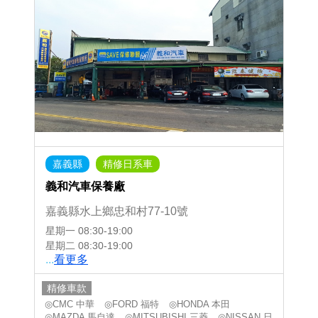
嘉義縣
精修日系車
義和汽車保養廠
嘉義縣水上鄉忠和村77-10號
星期一
08:30-19:00
星期二
08:30-19:00
...
看更多
精修車款
◎CMC 中華
◎FORD 福特
◎HONDA 本田
◎MAZDA 馬自達
◎MITSUBISHI 三菱
◎NISSAN 日