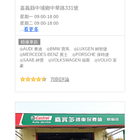
嘉義縣中埔鄉中華路331號
星期一
09:00-18:00
星期二
09:00-18:00
...
看更多
精修車款
◎AUDI 奧迪
◎BMW 寶馬
◎LUXGEN 納智捷
◎MERCEDES-BENZ 賓士
◎PORSCHE 保時捷
◎SAAB 紳寶
◎VOLKSWAGEN 福斯
◎VOLVO 富
豪
70則評論