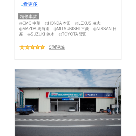
...
看更多
精修車款
◎CMC 中華
◎HONDA 本田
◎LEXUS 凌志
◎MAZDA 馬自達
◎MITSUBISHI 三菱
◎NISSAN 日
產
◎SUZUKI 鈴木
◎TOYOTA 豐田
9則評論