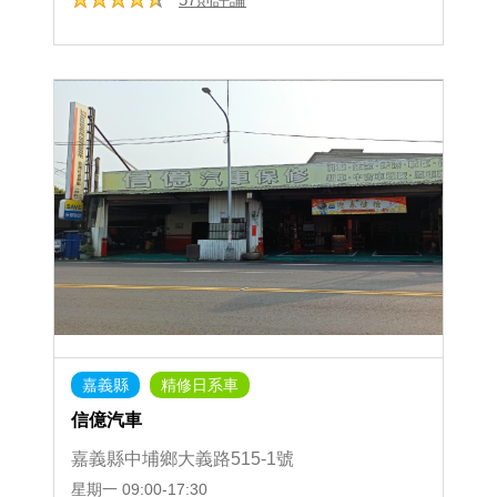
嘉義縣
精修日系車
信億汽車
嘉義縣中埔鄉大義路515-1號
星期一
09:00-17:30