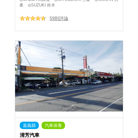
產
◎SUZUKI 鈴木
59則評論
嘉義縣
汽車保養
清芳汽車