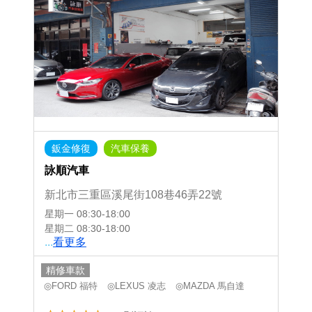
鈑金修復
汽車保養
詠順汽車
新北市三重區溪尾街108巷46弄22號
星期一
08:30-18:00
星期二
08:30-18:00
...
看更多
精修車款
◎FORD 福特
◎LEXUS 凌志
◎MAZDA 馬自達