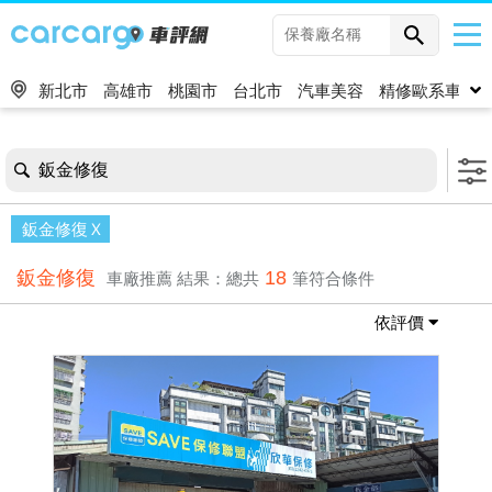
新北市
高雄市
桃園市
台北市
汽車美容
精修歐系車
鈑金修復
鈑金修復
鈑金修復
18
車廠推薦
結果：總共
筆符合條件
依評價