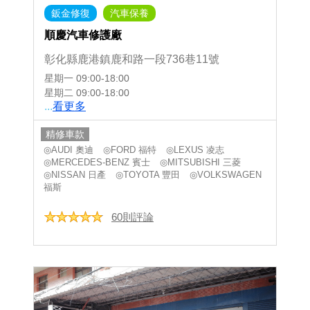
鈑金修復
汽車保養
順慶汽車修護廠
彰化縣鹿港鎮鹿和路一段736巷11號
星期一
09:00-18:00
星期二
09:00-18:00
...
看更多
精修車款
◎AUDI 奧迪
◎FORD 福特
◎LEXUS 凌志
◎MERCEDES-BENZ 賓士
◎MITSUBISHI 三菱
◎NISSAN 日產
◎TOYOTA 豐田
◎VOLKSWAGEN
福斯
60則評論