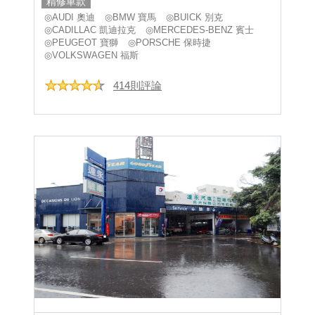
精修車款
◎AUDI 奧迪
◎BMW 寶馬
◎BUICK 別克
◎CADILLAC 凱迪拉克
◎MERCEDES-BENZ 賓士
◎PEUGEOT 寶獅
◎PORSCHE 保時捷
◎VOLKSWAGEN 福斯
414則評論