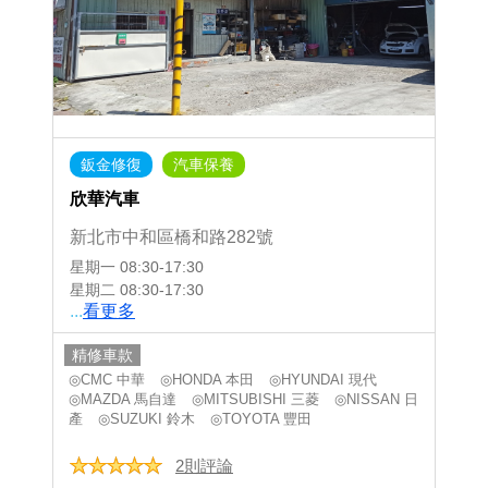
鈑金修復
汽車保養
欣華汽車
新北市中和區橋和路282號
星期一
08:30-17:30
星期二
08:30-17:30
...
看更多
精修車款
◎CMC 中華
◎HONDA 本田
◎HYUNDAI 現代
◎MAZDA 馬自達
◎MITSUBISHI 三菱
◎NISSAN 日
產
◎SUZUKI 鈴木
◎TOYOTA 豐田
2則評論