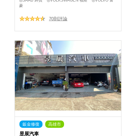
◎SAAB 紳寶
◎VOLKSWAGEN 福斯
◎VOLVO 富
豪
70則評論
鈑金修復
高雄市
昱展汽車