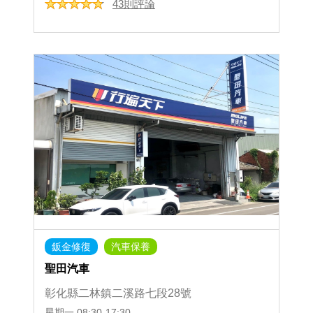
43則評論
鈑金修復
汽車保養
聖田汽車
彰化縣二林鎮二溪路七段28號
星期一
08:30-17:30