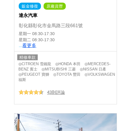
鈑金修復
原廠資歷
達永汽車
彰化縣彰化市金馬路三段661號
星期一
08:30-17:30
星期二
08:30-17:30
...
看更多
精修車款
◎CITROEN 雪鐵龍
◎HONDA 本田
◎MERCEDES-
BENZ 賓士
◎MITSUBISHI 三菱
◎NISSAN 日產
◎PEUGEOT 寶獅
◎TOYOTA 豐田
◎VOLKSWAGEN
福斯
43則評論