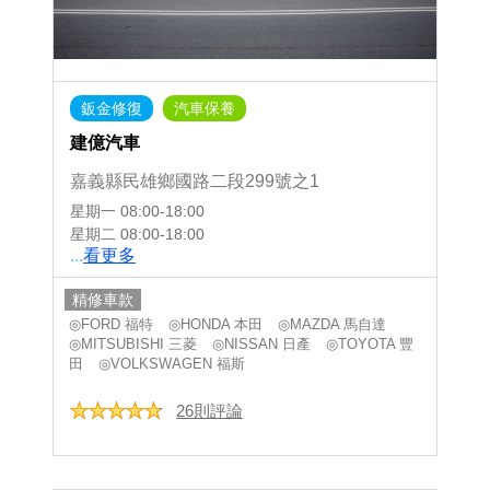
鈑金修復
汽車保養
建億汽車
嘉義縣民雄鄉國路二段299號之1
星期一
08:00-18:00
星期二
08:00-18:00
...
看更多
精修車款
◎FORD 福特
◎HONDA 本田
◎MAZDA 馬自達
◎MITSUBISHI 三菱
◎NISSAN 日產
◎TOYOTA 豐
田
◎VOLKSWAGEN 福斯
26則評論