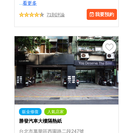
...
看更多
我要預約
71則評論
鈑金修復
人氣店家
勝發汽車大樓隔熱紙
台北市萬華區西園路二段247號