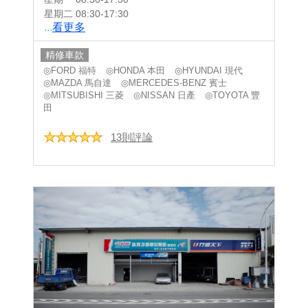
星期二
08:30-17:30
...
看更多
精修車款
◎FORD 福特
◎HONDA 本田
◎HYUNDAI 現代
◎MAZDA 馬自達
◎MERCEDES-BENZ 賓士
◎MITSUBISHI 三菱
◎NISSAN 日產
◎TOYOTA 豐
田
13則評論