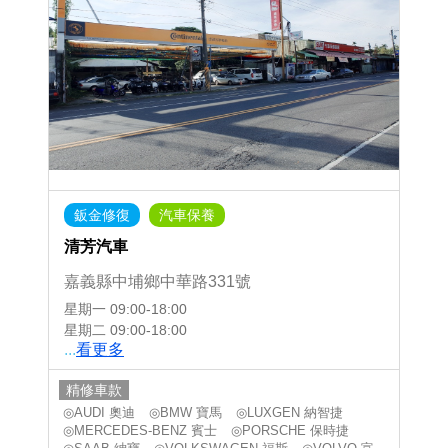
鈑金修復
汽車保養
清芳汽車
嘉義縣中埔鄉中華路331號
星期一
09:00-18:00
星期二
09:00-18:00
...
看更多
精修車款
◎AUDI 奧迪
◎BMW 寶馬
◎LUXGEN 納智捷
◎MERCEDES-BENZ 賓士
◎PORSCHE 保時捷