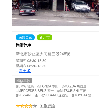
底盤專家
新北市
尚群汽車
新北市汐止區大同路三段248號
星期五
08:30-18:30
星期六
08:30-18:30
...
看更多
精修車款
◎BMW 寶馬
◎HONDA 本田
◎MAZDA 馬自達
◎MERCEDES-BENZ 賓士
◎MITSUBISHI 三菱
◎NISSAN 日產
◎SUBARU 速霸陸
◎TOYOTA 豐田
31則評論