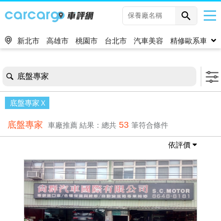
新北市
高雄市
桃園市
台北市
汽車美容
精修歐系車
底盤專家
底盤專家
底盤專家
53
車廠推薦
結果：總共
筆符合條件
依評價