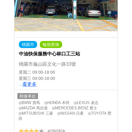
桃園市
輪胎更換
中油快保服務中心林口工三站
桃園市龜山區文化一路33號
星期二
09:00-18:00
星期三
09:00-18:00
...
看更多
精修車款
◎BMW 寶馬
◎HONDA 本田
◎LEXUS 凌志
◎MAZDA 馬自達
◎MERCEDES-BENZ 賓士
◎MITSUBISHI 三菱
◎NISSAN 日產
◎TOYOTA 豐
田
41則評論