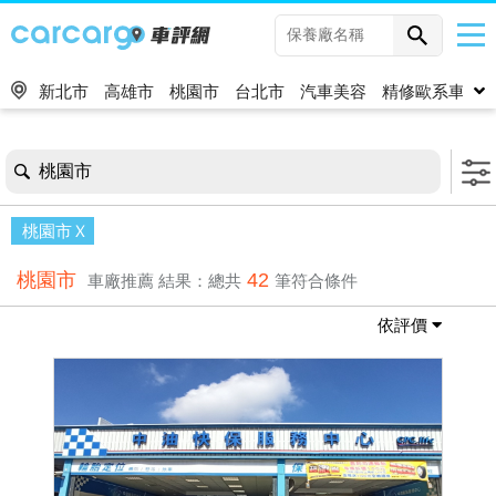
新北市
高雄市
桃園市
台北市
汽車美容
精修歐系車
桃園市
桃園市
桃園市
42
車廠推薦
結果：總共
筆符合條件
依評價