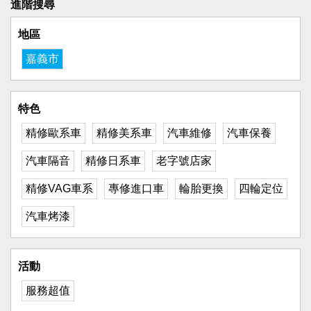
進階搜尋
地區
嘉義市
特色
精修歐系車
精修美系車
汽車維修
汽車保養
汽車隔音
精修日系車
老字號店家
精修VAG車系
專修進口車
輪胎更換
四輪定位
汽車烤漆
活動
服務超值