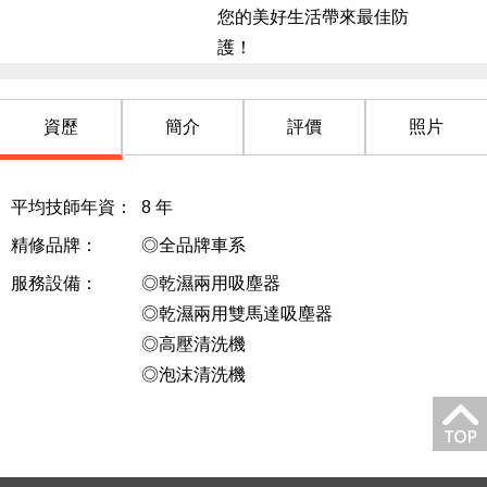
陳世易
您的美好生活帶來最佳防
老闆非常親切，技術可靠，售後服務完善。每次回去
護！
都很樂意幫忙協助
3年前
資歷
簡介
評價
照片
平均技師年資：
8
年
精修品牌：
◎全品牌車系
服務設備：
◎乾濕兩用吸塵器
◎乾濕兩用雙馬達吸塵器
◎高壓清洗機
◎泡沫清洗機