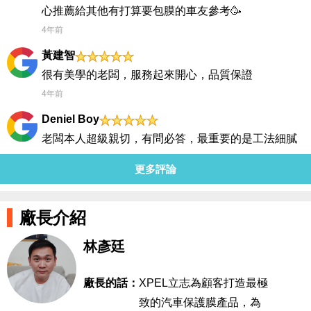
心推薦給其他有打算要包膜的車友參考🥳
4年前
黃建智
很有美學的老闆，服務起來開心，品質保證
4年前
Deniel Boy
老闆本人超級親切，有問必答，最重要的是工法細膩
無可挑剔，實在沒有理由不推薦這裡。 👍👍👍👍👍🤜
更多評論
🤜🤜🤜🤜🤜🤜🤜 2022/12/02再一次請老闆幫忙貼膜 絕
佳的技術能力，加上無價的親切感 有貼膜需求不來這
施工絕對是一種損失
廠長介紹
4年前
林彥廷
葉柏緯
老闆非常親切說明細心做事幫忙解決原廠醜醜的配色
廠長的話：
XPEL立志為顧客打造最極
3年前
致的汽車保護膜產品，為