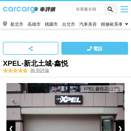
新北市
高雄市
桃園市
台北市
汽車美容
精修歐系車
電話
XPEL-新北土城-鑫悦
36 則評論
XPEL 鑫悦店(正門)
❮
❯