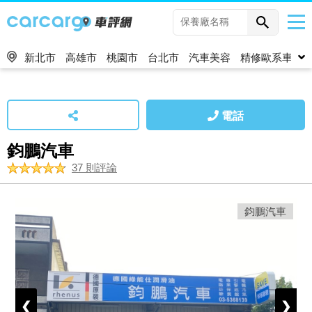
新北市
高雄市
桃園市
台北市
汽車美容
精修歐系車
電話
鈞鵬汽車
37 則評論
鈞鵬汽車
❮
❯