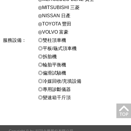
◎MITSUBISHI 三菱
◎NISSAN 日產
◎TOYOTA 豐田
◎VOLVO 富豪
服務設備：
◎雙柱頂車機
◎平板/龜式頂車機
◎拆胎機
◎輪胎平衡機
◎偏滑試驗機
◎冷媒回收/充填設備
◎專用診斷儀器
◎變速箱千斤頂