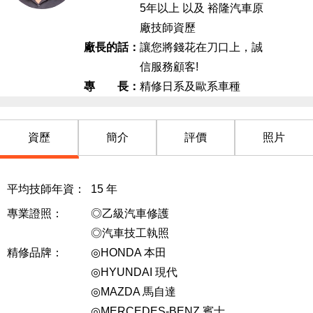
5年以上 以及 裕隆汽車原
5年前
廠技師資歷
running mice
廠長的話：
讓您將錢花在刀口上，誠
老闆熱衷機械原理，修車價格透明實在，保養也不含
信服務顧客!
糊。收錢時不小心多給了點，一句「無功不受祿」，
專 長：
精修日系及歐系車種
讓我這平常不愛留言的人，忍不住上來誇個兩句。
6年前
資歷
簡介
評價
照片
平均技師年資：
15
年
專業證照：
◎乙級汽車修護
◎汽車技工執照
精修品牌：
◎HONDA 本田
◎HYUNDAI 現代
◎MAZDA 馬自達
◎MERCEDES-BENZ 賓士