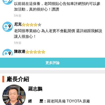
以前就在這保養，老闆很貼心告知車評網預約可以參
加活動，真的很好心！讚讚
5年前
尼克
老闆很專業細心 為人老實不會亂開價 還詳細跟我解說
讓人很放心！
5年前
陳政達
第一次來保養感覺很不錯 老闆親切又專業! 師傅還陪
更多評論
試車一圈抓問題還沒多收工錢，真心推薦這間好保養
場！
5年前
廠長介紹
hong connor
羅志鵬
保養維修非常專業，收費公道，非常值得推薦... 之前
在南投遇到問題，還特別協助如何省拖吊費，並等到
經 歷：
羅老闆具備 TOYOTA 原廠
超過下班時間，真的是啾甘心...