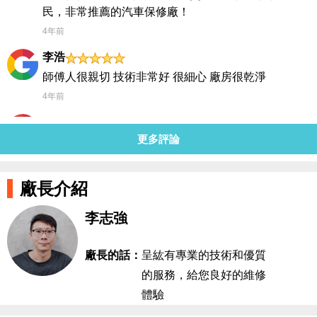
民，非常推薦的汽車保修廠！
4年前
李浩
師傅人很親切 技術非常好 很細心 廠房很乾淨
4年前
1
更多評論
4年前
曾映綾
廠長介紹
4年前
李志強
Fang Chih - Yao
4年前
廠長的話：
呈紘有專業的技術和優質
的服務，給您良好的維修
體驗