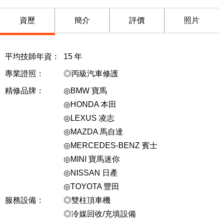
資歷
簡介
評價
照片
平均技師年資：
15
年
專業證照：
◎丙級汽車修護
精修品牌：
◎BMW 寶馬
◎HONDA 本田
◎LEXUS 凌志
◎MAZDA 馬自達
◎MERCEDES-BENZ 賓士
◎MINI 寶馬迷你
◎NISSAN 日產
◎TOYOTA 豐田
服務設備：
◎雙柱頂車機
◎冷媒回收/充填設備