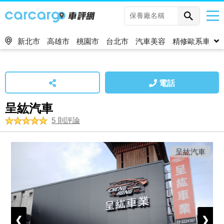
新北市
高雄市
桃園市
台北市
汽車美容
精修歐系車
電話
呈紘汽車
5 則評論
呈紘汽車
❮
❯