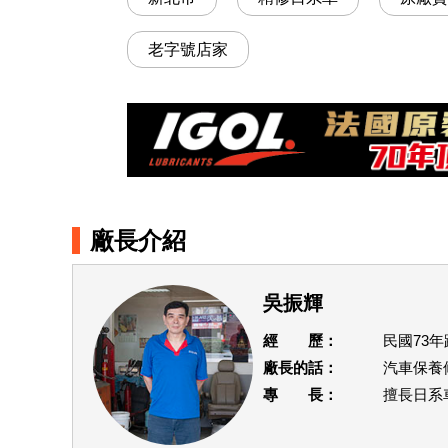
老字號店家
廠長介紹
吳振輝
經 歷：
民國73
廠長的話：
汽車保養
專 長：
擅長日系