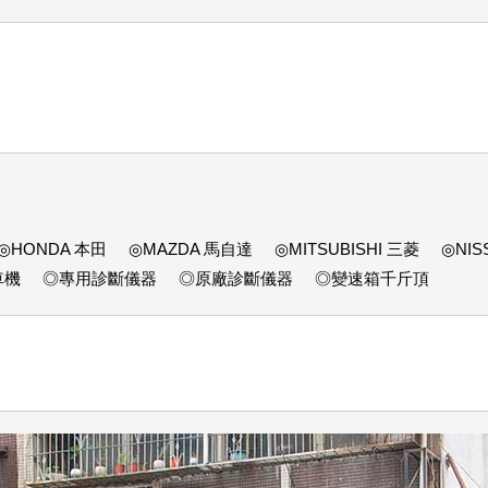
◎HONDA 本田
◎MAZDA 馬自達
◎MITSUBISHI 三菱
◎NIS
車機
◎專用診斷儀器
◎原廠診斷儀器
◎變速箱千斤頂