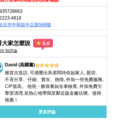
935728663
2223-4818
新北市中和區中正路569號
看大家怎麼說
5.0
20 則評論
David (高國書)
雖首次造訪, 可感覺出吳老闆待你如家人, 親切、
不吝分享、仔細、實在、熱情, 外加一些免費服務,
C/P值高。 他視ㄧ般保養如全車檢查, 外加免費引
擎室清理,並熱心地帶我至鄰近版金廠估價。值得
推薦！
4年前
更多評論
張誠
老闆技術很好，價錢還可以。