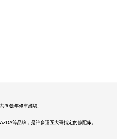
5年前
史洛司
老闆技術好，收費公道，也會提供高CP值的修
法，讚！
6年前
張曾榮
老闆帥 技術好
8年前
魏德發
老闆親切，26年的專業技術，無敵
8年前
共30餘年修車經驗。
、MAZDA等品牌，是許多運匠大哥指定的修配廠。