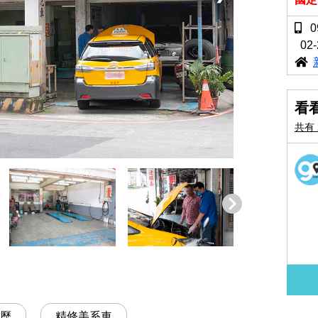
0
02-
看
共有 
歷
精修美系車