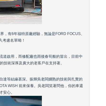
，有6年福特原廠經驗，無論是FORD FOCUS、
入考慮名單呦！
流道啟用，而修配廠也雨後春筍般的冒出，目前中
車的技術深厚及廣大的老客戶在支持著。
自達等結緣甚深。振輝吳老闆嫻熟的技術與扎實的
TA WISH 前來保養。吳老闆笑著問他，你的車還
才安心。