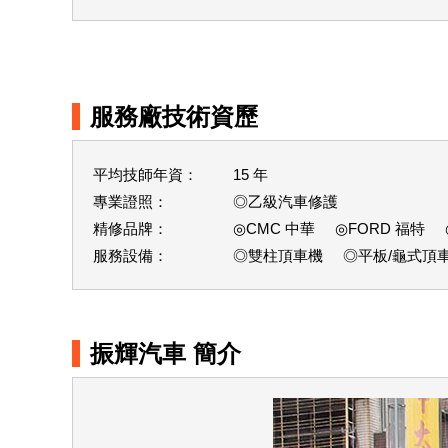
服務廠技術資歷
平均技師年資：
15
年
專業證照：
◎乙級汽車修護
精修品牌：
◎CMC 中華
◎FORD 福特
服務設備：
◎雙柱頂車機
◎平板/龜式頂
振輝汽車
簡介