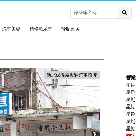
汽車美容
精修歐系車
輪胎更換
新北保養廠振輝汽車招牌
營業
星期五
星期六
星期
星期一
星期二
星期三
星期四
❯
國定