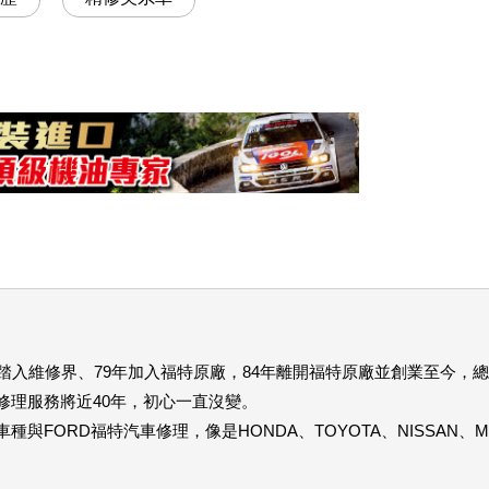
年踏入維修界、79年加入福特原廠，84年離開福特原廠並創業至今，總
修理服務將近40年，初心一直沒變。
車種與FORD福特汽車修理，像是HONDA、TOYOTA、NISSAN