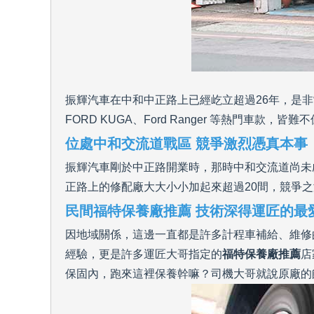
振輝汽車在中和中正路上已經屹立超過26年，是非
FORD KUGA、Ford Ranger 等熱門車款，
位處中和交流道戰區 競爭激烈憑真本事
振輝汽車剛於中正路開業時，那時中和交流道尚未
正路上的修配廠大大小小加起來超過20間，競爭
民間福特保養廠推薦 技術深得運匠的最
因地域關係，這邊一直都是許多計程車補給、維修
經驗，更是許多運匠大哥指定的
福特保養廠推薦
店
保固內，跑來這裡保養幹嘛？司機大哥就說原廠的