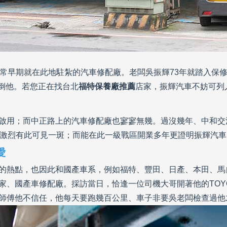
常早期就在此地駐紮的汽車修配廠。老闆吳振輝73年就踏入保修界
皆難不倒他。若您正在找台北
福特保養廠推薦
店家，振輝汽車不妨可列
啟用；而中正路上的汽車修配廠也寥寥無幾。過沒幾年、中和交
之激烈有此可見一斑；而能在此一級戰區開業多年更證明振輝汽
愛
的熱點，也因此和國產車系，例如福特、豐田、日產、本田、馬
家、國產車修配廠。
採訪當日，恰逢一位司機大哥開著他的TOYO
師傅他不信任，他每天要跑幾百公里、車子非要吳老闆檢查過他